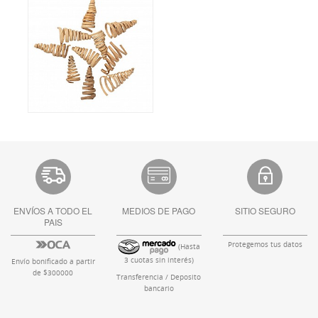
ENVÍOS A TODO EL
MEDIOS DE PAGO
SITIO SEGURO
PAIS
Protegemos tus datos
(Hasta
3 cuotas sin interés)
Envío bonificado a partir
de $300000
Transferencia / Deposito
bancario