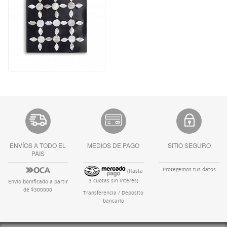
ENVÍOS A TODO EL
MEDIOS DE PAGO
SITIO SEGURO
PAIS
Protegemos tus datos
(Hasta
3 cuotas sin interés)
Envío bonificado a partir
de $300000
Transferencia / Deposito
bancario