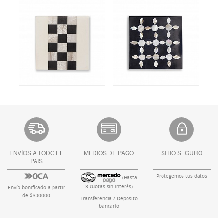
ENVÍOS A TODO EL
MEDIOS DE PAGO
SITIO SEGURO
PAIS
Protegemos tus datos
(Hasta
3 cuotas sin interés)
Envío bonificado a partir
de $300000
Transferencia / Deposito
bancario