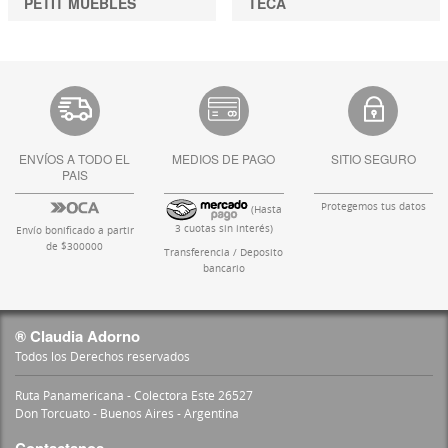
PETIT MUEBLES
TECA
ENVÍOS A TODO EL
MEDIOS DE PAGO
SITIO SEGURO
PAIS
Protegemos tus datos
(Hasta
3 cuotas sin interés)
Envío bonificado a partir
de $300000
Transferencia / Deposito
bancario
® Claudia Adorno
Todos los Derechos reservados
Ruta Panamericana - Colectora Este 26527
Don Torcuato - Buenos Aires - Argentina