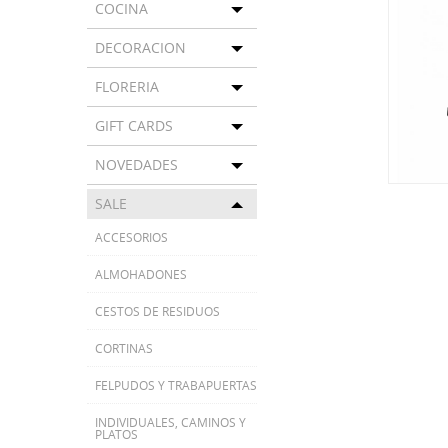
COCINA
Toggle menu
DECORACION
Toggle menu
FLORERIA
Toggle menu
GIFT CARDS
Toggle menu
NOVEDADES
Toggle menu
SALE
Toggle menu
ACCESORIOS
ALMOHADONES
CESTOS DE RESIDUOS
CORTINAS
FELPUDOS Y TRABAPUERTAS
INDIVIDUALES, CAMINOS Y
PLATOS