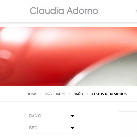
HOME
NOVEDADES
BAÑO
ACTUALMENTE:
CESTOS DE RESIDUOS
BAÑO
Toggle menu
BED
Toggle menu