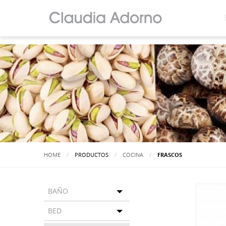
HOME
PRODUCTOS
COCINA
ACTUALMENTE:
FRASCOS
BAÑO
Toggle menu
BED
Toggle menu