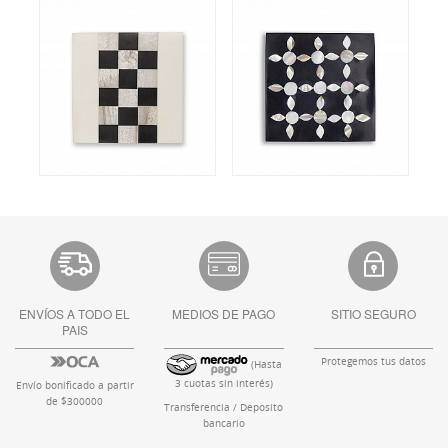
ENVÍOS A TODO EL
MEDIOS DE PAGO
SITIO SEGURO
PAIS
Protegemos tus datos
(Hasta
3 cuotas sin interés)
Envío bonificado a partir
de $300000
Transferencia / Deposito
bancario