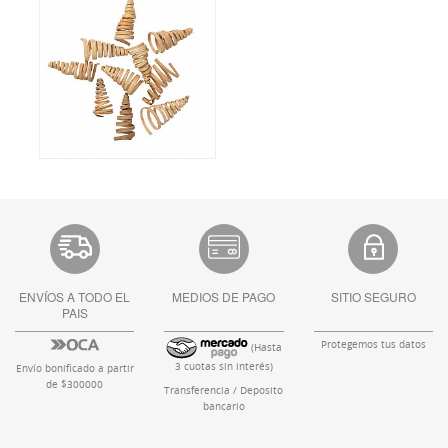
ENVÍOS A TODO EL
MEDIOS DE PAGO
SITIO SEGURO
PAIS
Protegemos tus datos
(Hasta
3 cuotas sin interés)
Envío bonificado a partir
de $300000
Transferencia / Deposito
bancario