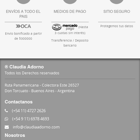
ENVÍOS A TODO EL
MEDIOS DE PAGO
SITIO SEGURO
PAIS
Protegemos tus datos
(Hasta
3 cuotas sin interés)
Envío bonificado a partir
de $300000
Transferencia / Deposito
bancario
® Claudia Adorno
Todos los Derechos reservados
Ruta Panamericana - Colectora Este 26527
Don Torcuato - Buenos Aires - Argentina
Contactanos
(+54 11) 4727 2626
(+54 9 11) 6978 4693
info@claudiaadorno.com
Nosotros