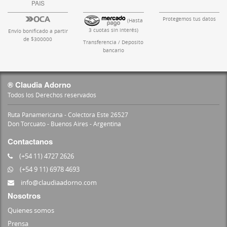
PAIS
Protegemos tus datos
(Hasta
3 cuotas sin interés)
Envío bonificado a partir
de $300000
Transferencia / Deposito
bancario
® Claudia Adorno
Todos los Derechos reservados
Ruta Panamericana - Colectora Este 26527
Don Torcuato - Buenos Aires - Argentina
Contactanos
(+54 11) 4727 2626
(+54 9 11) 6978 4693
info@claudiaadorno.com
Nosotros
Quienes somos
Prensa