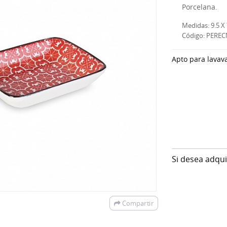
Porcelana.
Medidas: 9.5 X
Código: PEREC
Apto para lavava
Si desea adqu
Compartir