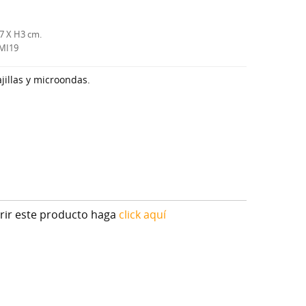
 7 X H3 cm.
MI19
jillas y microondas.
irir este producto haga
click aquí