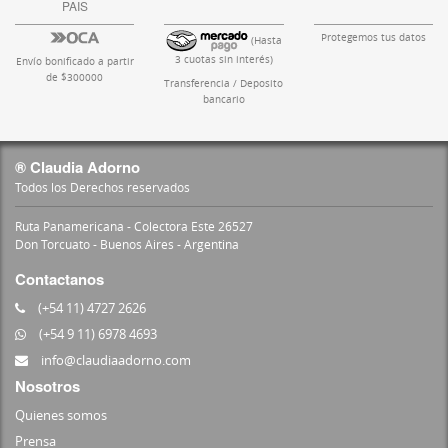
PAIS
Protegemos tus datos
(Hasta
3 cuotas sin interés)
Envío bonificado a partir
de $300000
Transferencia / Deposito
bancario
® Claudia Adorno
Todos los Derechos reservados
Ruta Panamericana - Colectora Este 26527
Don Torcuato - Buenos Aires - Argentina
Contactanos
(+54 11) 4727 2626
(+54 9 11) 6978 4693
info@claudiaadorno.com
Nosotros
Quienes somos
Prensa