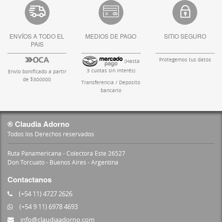
ENVÍOS A TODO EL
MEDIOS DE PAGO
SITIO SEGURO
PAIS
Protegemos tus datos
(Hasta
3 cuotas sin interés)
Envío bonificado a partir
de $300000
Transferencia / Deposito
bancario
® Claudia Adorno
Todos los Derechos reservados
Ruta Panamericana - Colectora Este 26527
Don Torcuato - Buenos Aires - Argentina
Contactanos
(+54 11) 4727 2626
(+54 9 11) 6978 4693
info@claudiaadorno.com