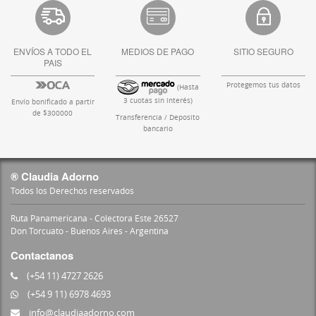
ENVÍOS A TODO EL
MEDIOS DE PAGO
SITIO SEGURO
PAIS
Protegemos tus datos
(Hasta
3 cuotas sin interés)
Envío bonificado a partir
de $300000
Transferencia / Deposito
bancario
® Claudia Adorno
Todos los Derechos reservados
Ruta Panamericana - Colectora Este 26527
Don Torcuato - Buenos Aires - Argentina
Contactanos
(+54 11) 4727 2626
(+54 9 11) 6978 4693
info@claudiaadorno.com