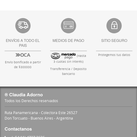
ENVÍOS A TODO EL
MEDIOS DE PAGO
SITIO SEGURO
PAIS
Protegemos tus datos
(Hasta
3 cuotas sin interés)
Envío bonificado a partir
de $300000
Transferencia / Deposito
bancario
® Claudia Adorno
Todos los Derechos reservados
Ruta Panamericana - Colectora Este 26527
Don Torcuato - Buenos Aires - Argentina
Contactanos