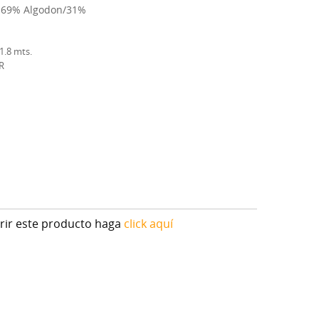
:69% Algodon/31%
1.8 mts.
R
irir este producto haga
click aquí