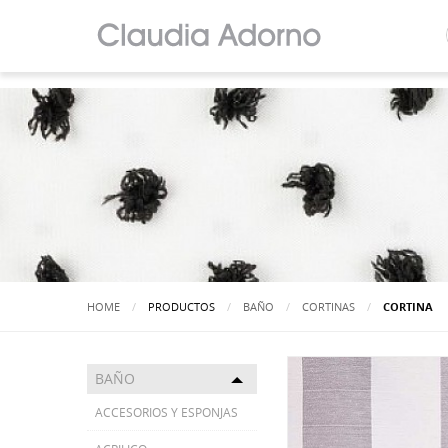
HOME
PRODUCTOS
BAÑO
CORTINAS
ACTUALMEN
CORTINA
BAÑO
Toggle menu
ACCESORIOS Y ESPONJAS