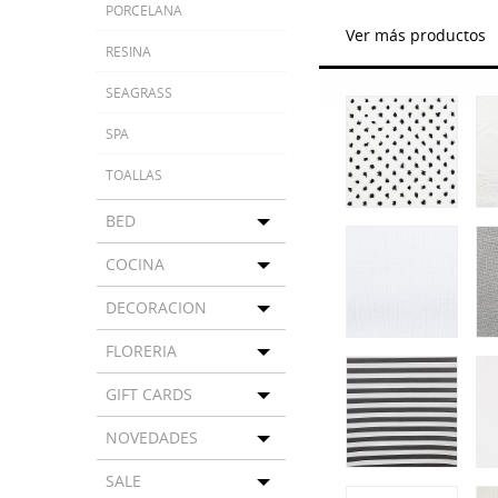
PORCELANA
Ver más productos
RESINA
SEAGRASS
SPA
TOALLAS
BED
Toggle menu
COCINA
Toggle menu
DECORACION
Toggle menu
FLORERIA
Toggle menu
GIFT CARDS
Toggle menu
NOVEDADES
Toggle menu
SALE
Toggle menu