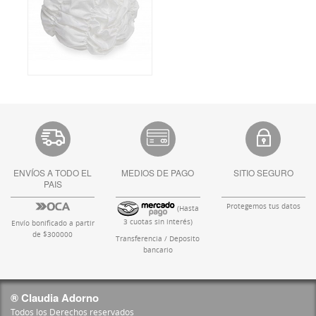
ENVÍOS A TODO EL
MEDIOS DE PAGO
SITIO SEGURO
PAIS
Protegemos tus datos
(Hasta
3 cuotas sin interés)
Envío bonificado a partir
de $300000
Transferencia / Deposito
bancario
® Claudia Adorno
Todos los Derechos reservados