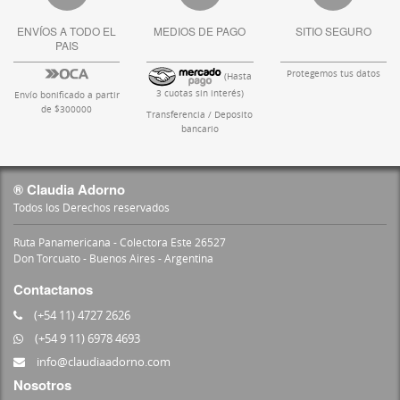
ENVÍOS A TODO EL
MEDIOS DE PAGO
SITIO SEGURO
PAIS
Protegemos tus datos
(Hasta
3 cuotas sin interés)
Envío bonificado a partir
de $300000
Transferencia / Deposito
bancario
® Claudia Adorno
Todos los Derechos reservados
Ruta Panamericana - Colectora Este 26527
Don Torcuato - Buenos Aires - Argentina
Contactanos
(+54 11) 4727 2626
(+54 9 11) 6978 4693
info@claudiaadorno.com
Nosotros