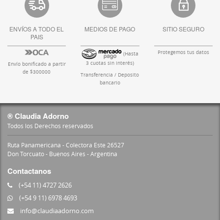
ENVÍOS A TODO EL
MEDIOS DE PAGO
SITIO SEGURO
PAIS
Protegemos tus datos
(Hasta
3 cuotas sin interés)
Envío bonificado a partir
de $300000
Transferencia / Deposito
bancario
® Claudia Adorno
Todos los Derechos reservados
Ruta Panamericana - Colectora Este 26527
Don Torcuato - Buenos Aires - Argentina
Contactanos
(+54 11) 4727 2626
(+54 9 11) 6978 4693
info@claudiaadorno.com