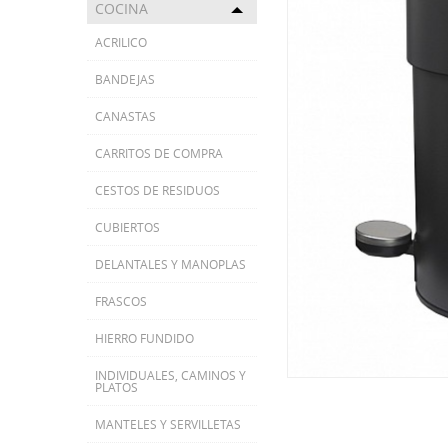
COCINA
Toggle menu
ACRILICO
BANDEJAS
CANASTAS
CARRITOS DE COMPRA
CESTOS DE RESIDUOS
CUBIERTOS
DELANTALES Y MANOPLAS
FRASCOS
HIERRO FUNDIDO
INDIVIDUALES, CAMINOS Y
PLATOS
MANTELES Y SERVILLETAS