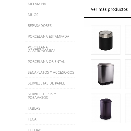
MELAMINA
Ver más productos
MUGS
REPASADORES
PORCELANA ESTAMPADA
PORCELANA
GASTRONOMICA
PORCELANA ORIENTAL
SECAPLATOS Y ACCESORIOS
SERVILLETAS DE PAPEL
SERVILLETEROS Y
POSAVASOS
TABLAS
TECA
TETERAS