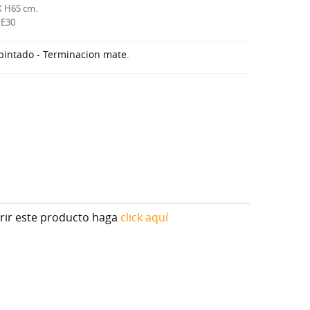
X H65 cm.
NE30
 pintado - Terminacion mate.
irir este producto haga
click aquí