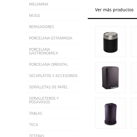
MELAMINA
Ver más productos
MUGS
REPASADORES
PORCELANA ESTAMPADA
PORCELANA
GASTRONOMICA
PORCELANA ORIENTAL
SECAPLATOS Y ACCESORIOS
SERVILLETAS DE PAPEL
SERVILLETEROS Y
POSAVASOS
TABLAS
TECA
TETERAS