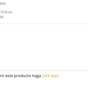
ble.
X H14 cm.
NAI
irir este producto haga
click aquí