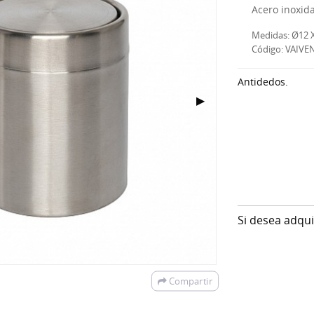
Acero inoxida
Medidas: Ø12 
Código: VAIVE
Antidedos.
Next Slide
▶
Si desea adqu
Compartir