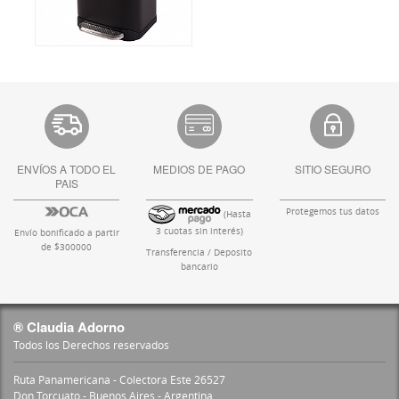
ENVÍOS A TODO EL
MEDIOS DE PAGO
SITIO SEGURO
PAIS
Protegemos tus datos
(Hasta
3 cuotas sin interés)
Envío bonificado a partir
de $300000
Transferencia / Deposito
bancario
® Claudia Adorno
Todos los Derechos reservados
Ruta Panamericana - Colectora Este 26527
Don Torcuato - Buenos Aires - Argentina