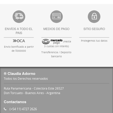
ENVÍOS A TODO EL
MEDIOS DE PAGO
SITIO SEGURO
PAIS
Protegemos tus datos
(Hasta
3 cuotas sin interés)
Envío bonificado a partir
de $300000
Transferencia / Deposito
bancario
® Claudia Adorno
Todos los Derechos reservados
Ruta Panamericana - Colectora Este 26527
Don Torcuato - Buenos Aires - Argentina
Contactanos
(+54 11) 4727 2626