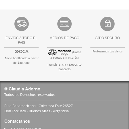
ENVÍOS A TODO EL
MEDIOS DE PAGO
SITIO SEGURO
PAIS
Protegemos tus datos
(Hasta
3 cuotas sin interés)
Envío bonificado a partir
de $300000
Transferencia / Deposito
bancario
® Claudia Adorno
Todos los Derechos reservados
Ruta Panamericana - Colectora Este 26527
Don Torcuato - Buenos Aires - Argentina
Contactanos