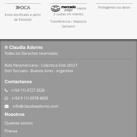
Protegemos tus datos
(Hasta
3 cuotas sin interés)
Envío bonificado a partir
de $300000
Transferencia / Deposito
bancario
® Claudia Adorno
Todos los Derechos reservados
Ruta Panamericana - Colectora Este 26527
Don Torcuato - Buenos Aires - Argentina
Contactanos
(+54 11) 4727 2626
(+54 9 11) 6978 4693
info@claudiaadorno.com
Nosotros
Quienes somos
Prensa