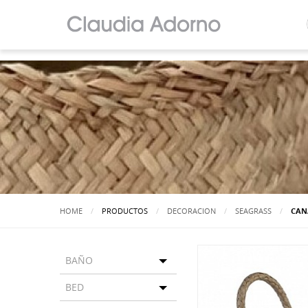
HOME
PRODUCTOS
DECORACION
SEAGRASS
ACT
CAN
BAÑO
Toggle menu
BED
Toggle menu