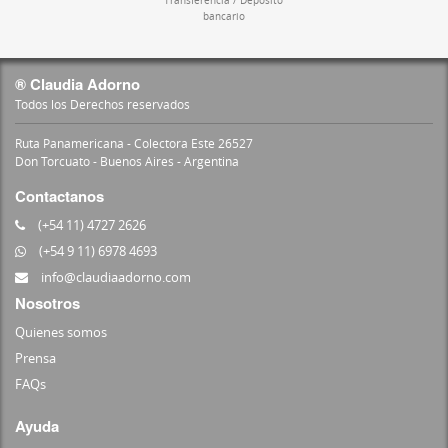
Transferencia / Deposito
bancario
® Claudia Adorno
Todos los Derechos reservados
Ruta Panamericana - Colectora Este 26527
Don Torcuato - Buenos Aires - Argentina
Contactanos
(+54 11) 4727 2626
(+54 9 11) 6978 4693
info@claudiaadorno.com
Nosotros
Quienes somos
Prensa
FAQs
Ayuda